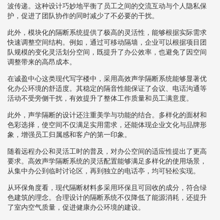
波传递。这种设计巧妙地平衡了员工之间的交流互动与个人隐私保
护，促进了团队协作的同时减少了不必要的干扰。
此外，模块化的隔断系统提供了极高的灵活性，能够根据实际需求
快速调整空间结构。例如，通过可移动隔墙，企业可以根据项目团
队规模的变化灵活划分空间，既提升了办公效率，也避免了因空间
调整带来的高昂成本。
在诚盈中心这类现代写字楼中，采用高效声学隔断系统能够显著优
化办公环境的舒适度。其稳定的隔音性能保证了会议、电话沟通等
活动不受旁侧干扰，有效提升了整体工作质量和员工满意度。
此外，声学隔断的设计还注重美学与功能的结合。多样化的面材和
色彩选择，使空间不仅满足实用需求，还能体现企业文化与品牌形
象，增强员工归属感和客户的第一印象。
随着远程办公和灵活工时的普及，对办公空间的适应性提出了更高
要求。高效声学隔断系统的灵活配置能够满足多样化的使用场景，
从集中办公到临时讨论区，再到独立的电话亭，均可轻松实现。
从环保角度看，现代隔断材料多采用环保且可回收的成分，符合绿
色建筑的理念。合理设计的隔断系统不仅降低了能源消耗，还提升
了室内空气质量，促进健康办公环境的建设。