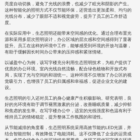
亮度自动切换，避免了光线的浪费，也减少了眩光和阴影的产生。
这种智能化的照明方式不仅节能环保，还营造出更加柔和、均匀的
光线分布，减少了眼部不适和视觉疲劳，提升了员工的工作舒适
度。
在实际应用中，生态照明还能带来空间感的优化。通过合理布置光
源和采用多层次照明设计，办公区域的层次感和空间感得到了显著
提升。员工在这样的环境中工作，能够感受到环境的开放与温馨，
有助于缓解因长时间办公带来的压抑感和紧张情绪。
以诚盈中心为例，该写字楼充分利用生态照明技术，为租户提供了
优质的办公环境。室内光线自然流畅，配合绿色植物和开放式布
局，实现了光与空间的和谐统一。这种环境不仅增加了办公区的视
觉吸引力，也增强了员工的归属感和幸福感，促进企业文化的建
设。
生态照明的引入还对员工的身心健康产生积极影响。研究表明，良
好的光环境有助于调节褪黑激素的分泌，改善睡眠质量，减少抑郁
和焦虑的发生率。在写字楼办公中，适宜的光线强度和色温有利于
维持员工的情绪稳定，提升整体工作氛围的和谐性。
从节能减排的角度看，生态照明系统采用高效节能的LED光源，并
结合智能控制，有效降低了电能消耗。这不仅降低了企业的运营成
本，也符合绿色办公的可持续发展要求，体现了现代写字楼在环境