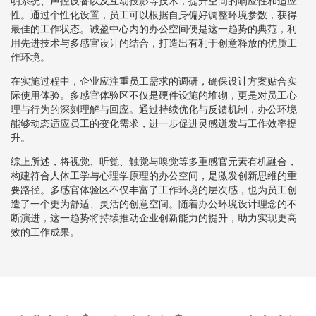
明系统、声控设备以及互动投影等技术，提升空间的响应性和适应
性。通过个性化设置，员工可以根据自身偏好调整环境参数，获得
最佳的工作状态。诚盈中心内的办公空间便是这一趋势的典范，利
用先进技术与多感官设计的结合，打造出有利于创意释放的优质工
作环境。
在实施过程中，企业应注重员工需求的调研，确保设计方案贴合实
际使用体验。多感官体验区不仅是硬件设施的堆砌，更是对员工心
理与行为的深刻理解与回应。通过持续优化与反馈机制，办公环境
能够动态适应员工的变化需求，进一步促进灵感迸发与工作效率提
升。
综上所述，将视觉、听觉、触觉与嗅觉等多重感官元素有机融合，
构建符合人体工学与心理学原理的办公空间，是激发创新思维的重
要路径。多感官体验区不仅丰富了工作环境的层次感，也为员工创
造了一个更为舒适、灵活的创意空间。随着办公环境设计理念的不
断演进，这一趋势将持续推动企业创新能力的提升，助力实现更高
效的工作成果。