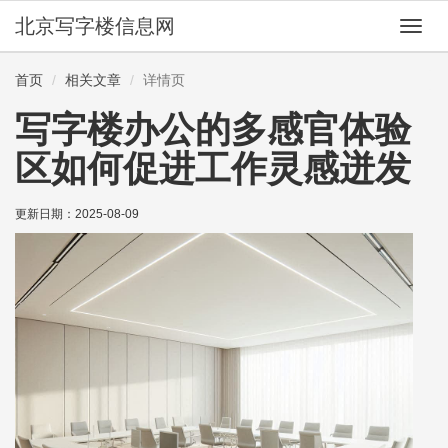
北京写字楼信息网
切
换
导
首页
相关文章
详情页
航
写字楼办公的多感官体验
区如何促进工作灵感迸发
更新日期：
2025-08-09