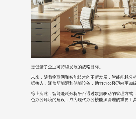
更促进了企业可持续发展的战略目标。
未来，随着物联网和智能技术的不断发展，智能能耗分
据接入，涵盖新能源和储能设备，助力办公楼迈向更加
综上所述，智能能耗分析平台通过数据驱动的管理方式
色办公环境的建设，成为现代办公楼能源管理的重要工