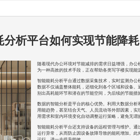
耗分析平台如何实现节能降耗
随着现代办公环境对节能减排的需求日益增强，办公
为一种高效的技术手段，正在帮助各类写字楼实现能
智能能耗分析平台通过数据采集技术，实时监测办公
数据不仅涵盖整体能耗，还细化到各个区域和设备。
别出高耗能环节和潜在的节能空间，为后续的节能措
数据的智能分析是平台的核心优势。利用大数据分析
用能趋势，甚至结合天气、人员流动等外部因素，实
用需求和室内环境变化自动调整运行策略，避免无谓
智能能耗分析平台还支持设备的远程管理与维护。通
运行异常，从而防止因设备故障导致的能耗增加。此
运行，进一步提升能效。