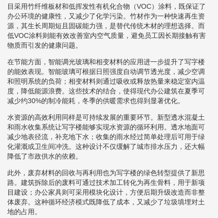
目采用竹纤维板材和低挥发性有机化合物（VOC）涂料，既保证了
办公环境的健康性，又减少了化学污染。竹材作为一种快速再生资
源，其生长周期短且固碳能力强，是替代传统木材的理想选择。而
低VOC涂料则能有效改善室内空气质量，避免员工因长期接触有害
物质而引发的健康问题。
在节能方面，智能调光玻璃和相变材料的应用进一步提升了写字楼
的能效表现。智能玻璃可根据日照强度自动调节透光度，减少空调
和照明系统的负荷；相变材料则通过吸收或释放热量来稳定室内温
度，降低能源浪费。这些技术的结合，使得现代办公建筑在夏季可
减少约30%的制冷能耗，冬季的供暖需求也得到显著优化。
水资源的高效利用同样是可持续发展的重要环节。新型透水混凝土
和雨水收集系统让写字楼能够实现水资源的循环利用。透水地面可
减少地表径流，补充地下水；收集的雨水经过简单处理后可用于绿
化灌溉或卫生间冲洗。这种设计不仅缓解了城市排水压力，还大幅
降低了市政供水的依赖。
此外，废弃材料的回收与再利用也为写字楼的绿色转型提供了新思
路。建筑拆除后的废料可通过技术加工转化为再生骨料，用于新项
目建设；办公家具则可采用模块化设计，方便后期升级改造而非整
体废弃。这种循环经济模式既降低了成本，又减少了垃圾填埋对土
地的占用。