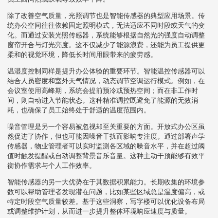
除了改善空气质量，光照调节也是智能传感器的典型应用场景。传
统办公空间往往依赖固定照明模式，无法适应不同时段或天气的变
化。而通过安装光照传感器，系统能够根据自然光的强度自动调整
窗帘开合与灯光亮度。这不仅减少了能源浪费，还能为员工提供更
柔和的视觉环境，降低长时间用眼带来的疲劳感。
温湿度控制同样是提升办公体验的重要环节。智能温控传感器可以
结合人员密度和室外天气情况，动态调节空调运行模式。例如，在
会议室使用高峰期，系统会提前预冷或预热空间；而在非工作时
间，则自动进入节能状态。这种精准调控既避免了能源的无效消
耗，也确保了员工始终处于舒适的温度范围内。
噪音管理是另一个容易被忽视却至关重要的方面。开放式办公区虽
然促进了协作，但也可能因噪音干扰而影响专注度。通过部署声学
传感器，物业管理者可以实时监测各区域的噪音水平，并在超过阈
值时触发提醒或自动调整背景音乐音量。这种主动干预能够有效平
衡协作需求与个人工作效率。
智能传感器的另一大优势在于其数据积累能力。长期收集的环境参
数可以帮助管理者发现潜在问题，比如某些区域总是温度偏高，或
特定时段空气质量较差。基于这些洞察，写字楼可以优化设备布局
或调整维护计划，从而进一步提升整体环境响应速度与质量。